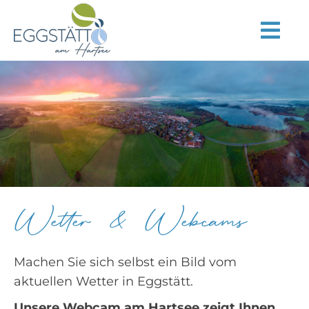
Zum
Inhalt
Tog
springen
Navi
Start
Aktuelles
Entdecken
Übernachten
Essen
Wetter & Webcams
Unser Ort
Machen Sie sich selbst ein Bild vom
Service
aktuellen Wetter in Eggstätt.
Instagram
Unsere Webcam am Hartsee zeigt Ihnen