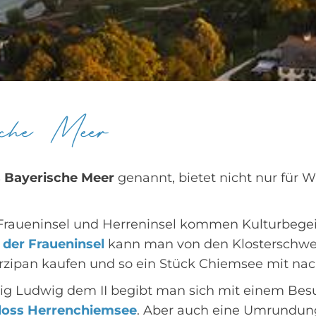
che Meer
 Bayerische Meer
genannt, bietet nicht nur für W
 Fraueninsel und Herreninsel kommen Kulturbegeis
 der Fraueninsel
kann man von den Klosterschwe
arzipan kaufen und so ein Stück Chiemsee mit n
ig Ludwig dem II begibt man sich mit einem Bes
loss Herrenchiemsee
. Aber auch eine Umrundung