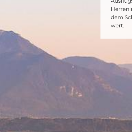
Ausflug
Herreni
dem Sch
wert.