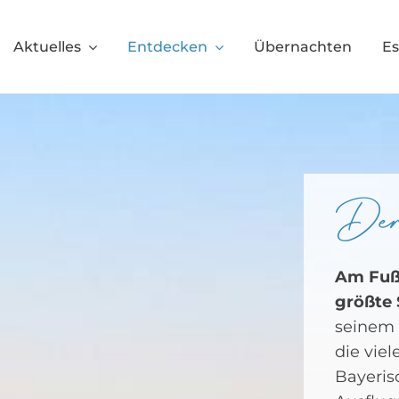
Aktuelles
Entdecken
Übernachten
E
Der
Am Fuße
größte 
seinem 
die viel
Bayeris