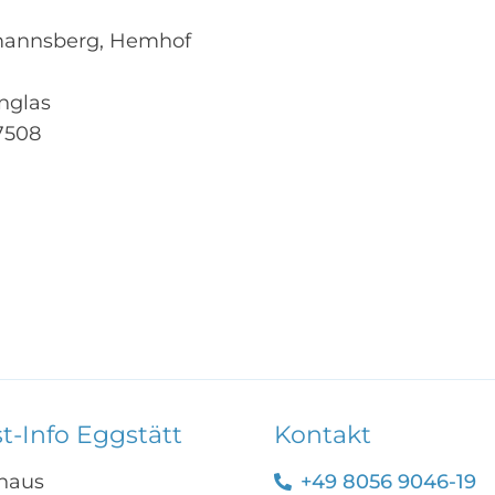
smannsberg, Hemhof
nglas
77508
st-Info Eggstätt
Kontakt
haus
+49 8056 9046-19