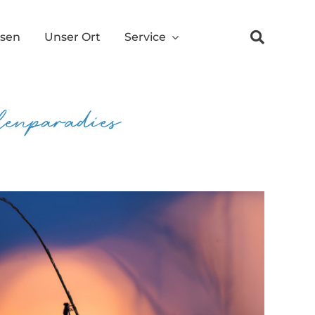
ssen
Unser Ort
Service
nparadies