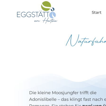
Zum
Inhalt
Start
springen
Naturfüh
Die kleine Moosjungfer trifft die
Adonislibelle – das klingt fast nach 