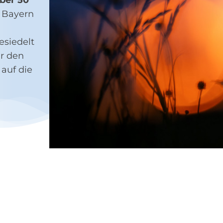
ber 50
n Bayern
esiedelt
ir den
auf die